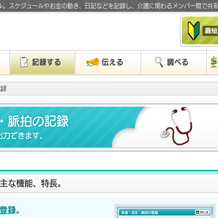
ル。スケジュールやお金の動き、日記などを記録し、介護に関わるメンバー間で共
」
記録する
伝える
調べる
記録
・脈拍の記録
出力できます。
主な機能、特長。
登録。