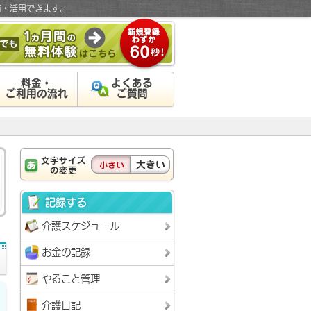
有・活用できます。
料金・
よくある
ご利用の流れ
ご質問
記録する
介護スケジュール
お金の記録
やること管理
介護日記