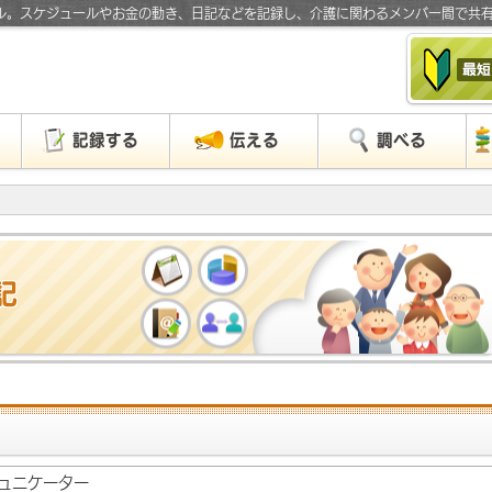
ル。スケジュールやお金の動き、日記などを記録し、介護に関わるメンバー間で共
」
記録する
伝える
調べる
記
ュニケーター