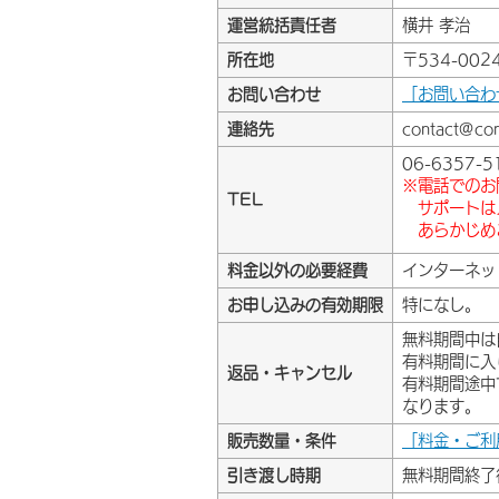
運営統括責任者
横井 孝治
所在地
〒534-00
お問い合わせ
「お問い合わ
連絡先
contact@com
06-6357-5
※電話でのお
TEL
サポートは
あらかじめ
料金以外の必要経費
インターネッ
お申し込みの有効期限
特になし。
無料期間中は
有料期間に入
返品・キャンセル
有料期間途中
なります。
販売数量・条件
「料金・ご利
引き渡し時期
無料期間終了