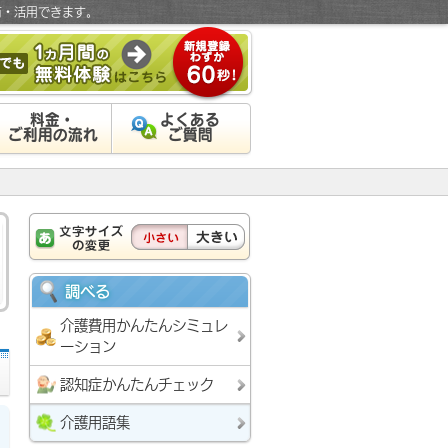
有・活用できます。
料金・
よくある
ご利用の流れ
ご質問
調べる
介護費用かんたんシミュレ
ーション
認知症かんたんチェック
介護用語集