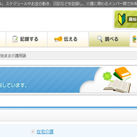
ル。スケジュールやお金の動き、日記などを記録し、介護に関わるメンバー間で共
」
記録する
伝える
調べる
で始まる介護用語
説しています。
在宅介護