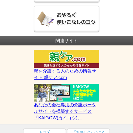
関連サイト
親を介護する人のための情報サ
イト 親ケア.com
あなたの会社専用の介護ポータ
ルサイトを構築するサービス
『KAIGOW(カイゴウ)』
トップ
「おやろぐ」とは？