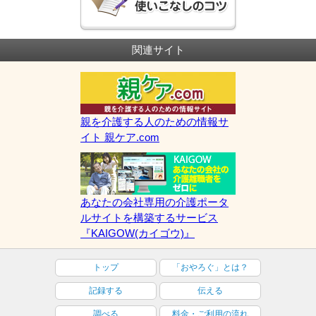
関連サイト
親を介護する人のための情報サ
イト 親ケア.com
あなたの会社専用の介護ポータ
ルサイトを構築するサービス
『KAIGOW(カイゴウ)』
トップ
「おやろぐ」とは？
記録する
伝える
調べる
料金・ご利用の流れ