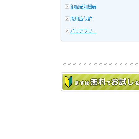
徘徊感知機器
廃用症候群
バリアフリー