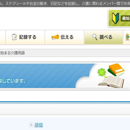
ル。スケジュールやお金の動き、日記などを記録し、介護に関わるメンバー間で共
」
記録する
伝える
調べる
で始まる介護用語
説しています。
徘徊