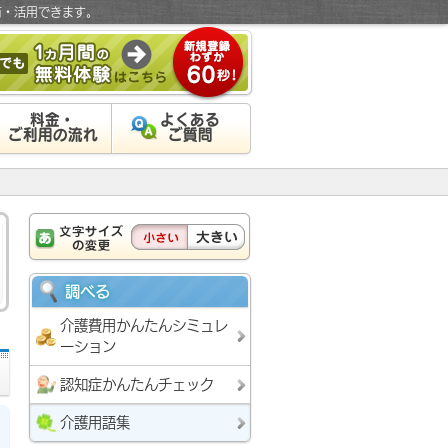
有・活用できます。
料金・
よくある
ご利用の流れ
ご質問
調べる
介護費用かんたんシミュレ
ーション
認知症かんたんチェック
介護用語集