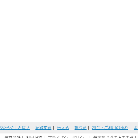
おやろぐ」とは？
｜
記録する
｜
伝える
｜
調べる
｜
料金・ご利用の流れ
｜
よ
｜
運営会社
｜
利用規約
｜
プライバシーポリシー
｜
特定商取引法上の表記
｜