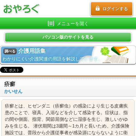
ログインする
メニューを開く
パソコン版のサイトを見る
介護用語集
調べる
わかりにくい介護関連の用語を解説しています。
疥癬
かいせん
疥癬とは、ヒゼンダニ（疥癬虫）の感染により生じる皮膚疾
患のことで、寝具、入浴などを介して感染する。症状は、指
の間や側面、指背、関節屈側などに湿疹を生じ、激しいかゆ
みを生じる。 潜伏期間は3週間～1カ月と長いため、介護保険
施設では、普段から介護従事者が感染源にならないように衛