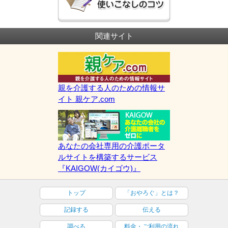
関連サイト
親を介護する人のための情報サ
イト 親ケア.com
あなたの会社専用の介護ポータ
ルサイトを構築するサービス
『KAIGOW(カイゴウ)』
トップ
「おやろぐ」とは？
記録する
伝える
調べる
料金・ご利用の流れ