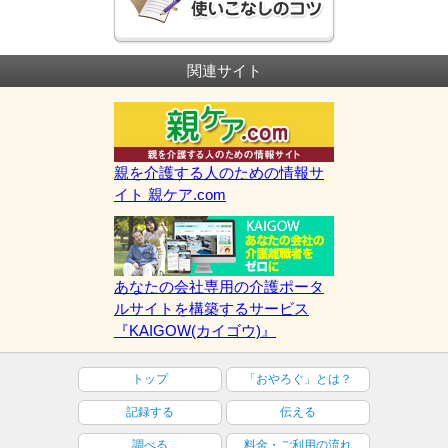
関連サイト
親を介護する人のための情報サ
イト 親ケア.com
あなたの会社専用の介護ポータ
ルサイトを構築するサービス
『KAIGOW(カイゴウ)』
トップ
「おやろぐ」とは？
記録する
伝える
調べる
料金・ご利用の流れ