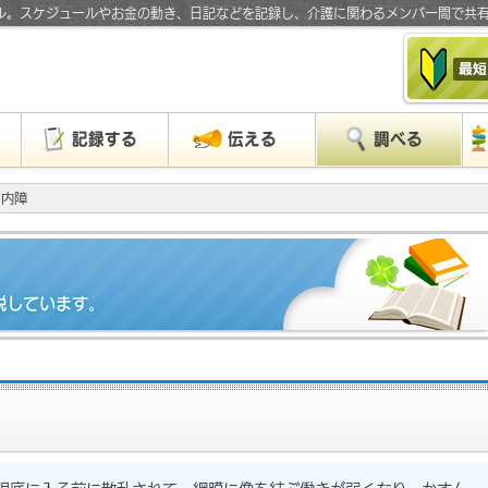
ル。スケジュールやお金の動き、日記などを記録し、介護に関わるメンバー間で共
」
記録する
伝える
調べる
白内障
説しています。