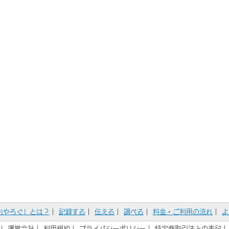
おやろぐ」とは？
｜
記録する
｜
伝える
｜
調べる
｜
料金・ご利用の流れ
｜
よ
｜
運営会社
｜
利用規約
｜
プライバシーポリシー
｜
特定商取引法上の表記
｜