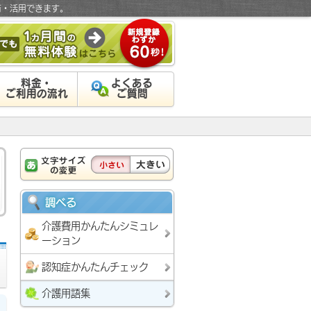
有・活用できます。
料金・
よくある
ご利用の流れ
ご質問
調べる
介護費用かんたんシミュレ
ーション
認知症かんたんチェック
介護用語集