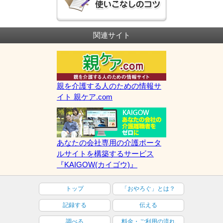
関連サイト
親を介護する人のための情報サ
イト 親ケア.com
あなたの会社専用の介護ポータ
ルサイトを構築するサービス
『KAIGOW(カイゴウ)』
トップ
「おやろぐ」とは？
記録する
伝える
調べる
料金・ご利用の流れ