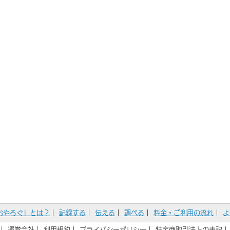
おやろぐ」とは？
｜
記録する
｜
伝える
｜
調べる
｜
料金・ご利用の流れ
｜
よ
｜
運営会社
｜
利用規約
｜
プライバシーポリシー
｜
特定商取引法上の表記
｜