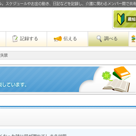
ル。スケジュールやお金の動き、日記などを記録し、介護に関わるメンバー間で共
」
記録する
伝える
調べる
尿失禁
説しています。