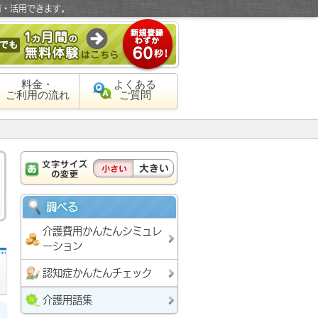
有・活用できます。
料金・
よくある
ご利用の流れ
ご質問
調べる
介護費用かんたんシミュレ
ーション
認知症かんたんチェック
介護用語集