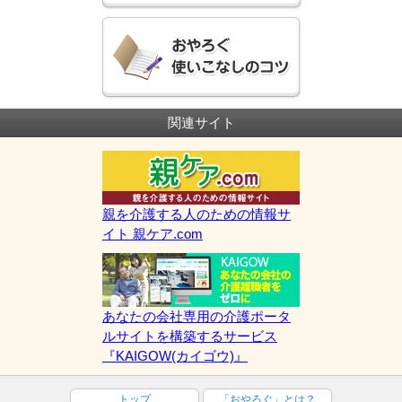
関連サイト
親を介護する人のための情報サ
イト 親ケア.com
あなたの会社専用の介護ポータ
ルサイトを構築するサービス
『KAIGOW(カイゴウ)』
トップ
「おやろぐ」とは？