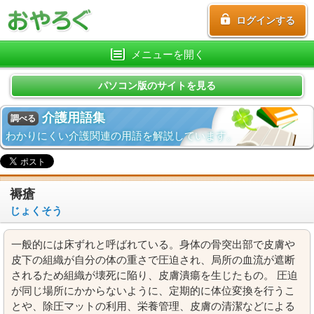
ログインする
メニューを開く
パソコン版のサイトを見る
介護用語集
調べる
わかりにくい介護関連の用語を解説しています。
褥瘡
じょくそう
一般的には床ずれと呼ばれている。身体の骨突出部で皮膚や
皮下の組織が自分の体の重さで圧迫され、局所の血流が遮断
されるため組織が壊死に陥り、皮膚潰瘍を生じたもの。 圧迫
が同じ場所にかからないように、定期的に体位変換を行うこ
とや、除圧マットの利用、栄養管理、皮膚の清潔などによる