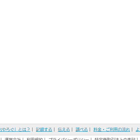
おやろぐ」とは？
｜
記録する
｜
伝える
｜
調べる
｜
料金・ご利用の流れ
｜
よ
｜
運営会社
｜
利用規約
｜
プライバシーポリシー
｜
特定商取引法上の表記
｜