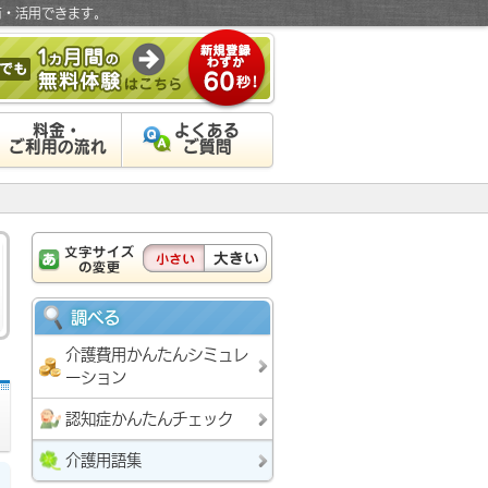
有・活用できます。
料金・
よくある
ご利用の流れ
ご質問
調べる
介護費用かんたんシミュレ
ーション
認知症かんたんチェック
介護用語集