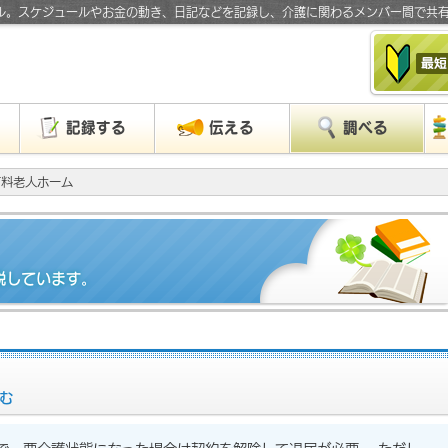
ル。スケジュールやお金の動き、日記などを記録し、介護に関わるメンバー間で共
」
記録する
伝える
調べる
有料老人ホーム
説しています。
む