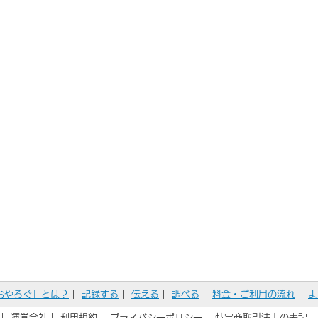
おやろぐ」とは？
｜
記録する
｜
伝える
｜
調べる
｜
料金・ご利用の流れ
｜
よ
｜
運営会社
｜
利用規約
｜
プライバシーポリシー
｜
特定商取引法上の表記
｜