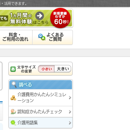
有・活用できます。
料金・
よくある
ご利用の流れ
ご質問
調べる
介護費用かんたんシミュレ
ーション
認知症かんたんチェック
介護用語集