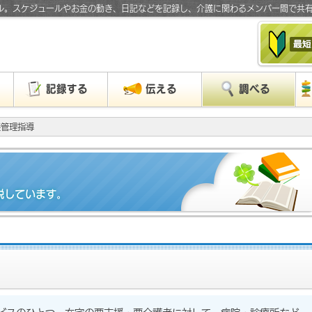
ル。スケジュールやお金の動き、日記などを記録し、介護に関わるメンバー間で共
」
記録する
伝える
調べる
養管理指導
説しています。