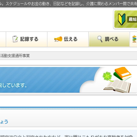
ル。スケジュールやお金の動き、日記などを記録し、介護に関わるメンバー間で共
」
記録する
伝える
調べる
い活動支援通所事業
説しています。
ょう