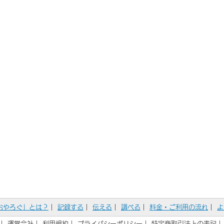
おやろぐ」とは？
｜
記録する
｜
伝える
｜
調べる
｜
料金・ご利用の流れ
｜
よ
｜
運営会社
｜
利用規約
｜
プライバシーポリシー
｜
特定商取引法上の表記
｜