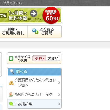
有・活用できます。
料金・
よくある
ご利用の流れ
ご質問
調べる
介護費用かんたんシミュレ
ーション
認知症かんたんチェック
介護用語集