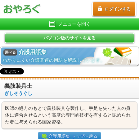
ログインする
メニューを開く
パソコン版のサイトを見る
介護用語集
調べる
わかりにくい介護関連の用語を解説しています。
義肢装具士
ぎしそうぐし
医師の処方のもとで義肢装具を製作し、手足を失った人の身
体に適合させるという高度の専門的技術を有すると認められ
た者に与えられる国家資格。
介護用語集 トップへ戻る