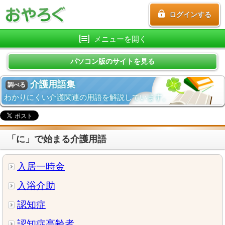
ログインする
メニューを開く
パソコン版のサイトを見る
介護用語集
調べる
わかりにくい介護関連の用語を解説しています。
「に」で始まる介護用語
入居一時金
入浴介助
認知症
認知症高齢者